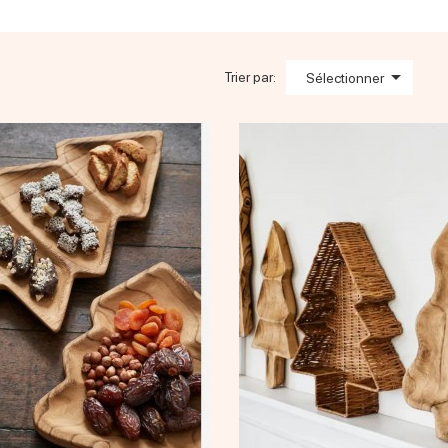

Trier par:
Sélectionner