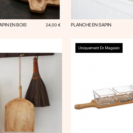
PIN EN BOIS
PLANCHE EN SAPIN
Prix
24,00 €
Uniquement En Magasin