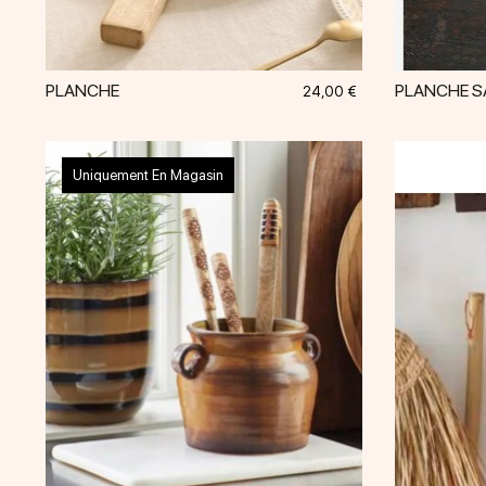
PLANCHE
PLANCHE SA
Prix
24,00 €
Uniquement En Magasin