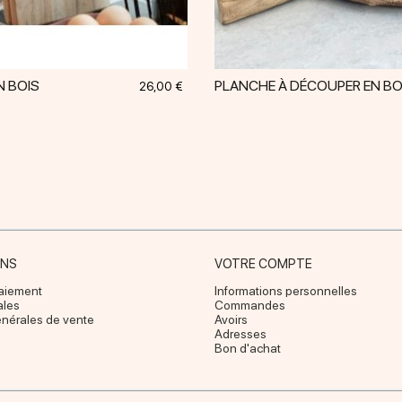
N BOIS
PLANCHE À DÉCOUPER EN BO
Prix
26,00 €
ONS
VOTRE COMPTE
paiement
Informations personnelles
ales
Commandes
énérales de vente
Avoirs
Adresses
Bon d'achat