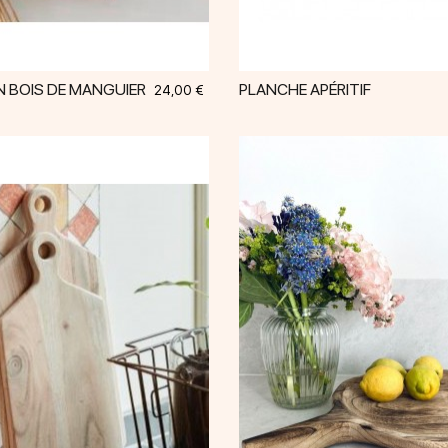
N BOIS DE MANGUIER
PLANCHE APÉRITIF
Prix
24,00 €