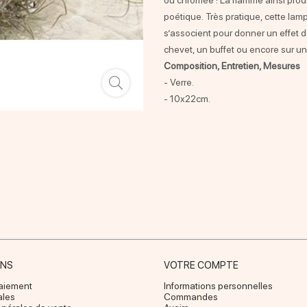
ou chromée ! La flamme ainsi produ
poétique. Très pratique, cette lamp
s’associent pour donner un effet 
chevet, un buffet ou encore sur u
Composition, Entretien, Mesures
- Verre.
- 10x22cm.
ONS
VOTRE COMPTE
paiement
Informations personnelles
ales
Commandes