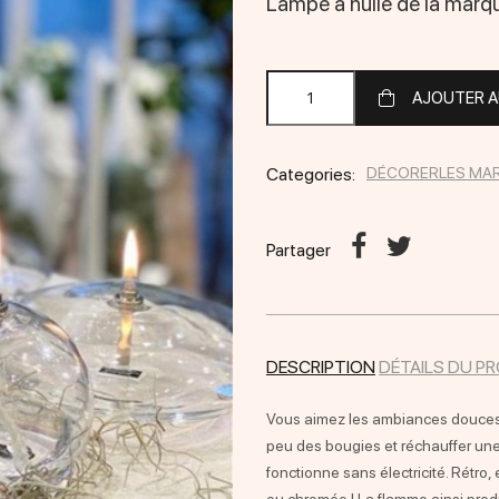
Lampe à huile de la marqu
AJOUTER A
Categories:
DÉCORER
LES MA
Partager
DESCRIPTION
DÉTAILS DU P
Vous aimez les ambiances douces
peu des bougies et réchauffer une
fonctionne sans électricité. Rétro,