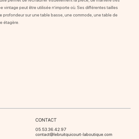
ite permet de réchauffer visuellement la pièce, de manière très
e vintage peut être utilisée n’importe où. Ses différentes tailles
de profondeur sur une table basse, une commode, une table de
ne étagère.
CONTACT
05.53.36.42.97
contact@lebruitquicourt-laboutique.com