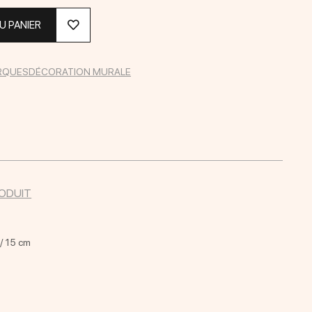
U PANIER
RQUES
DÉCORATION MURALE
RODUIT
5/ 15 cm