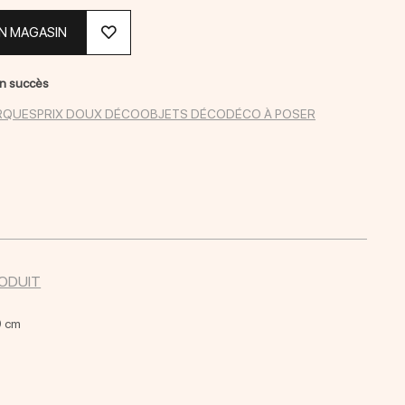
EN MAGASIN
on succès
RQUES
PRIX DOUX DÉCO
OBJETS DÉCO
DÉCO À POSER
RODUIT
0 cm