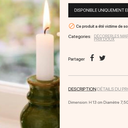
DISPONIBLE UNIQUEMENT 

Ce produit a été victime de s
Categories:
DÉCORER
LES MA
PRIX DOUX
Partager
DESCRIPTION
DÉTAILS DU P
Dimension: H 13 cm Diamètre 7,5