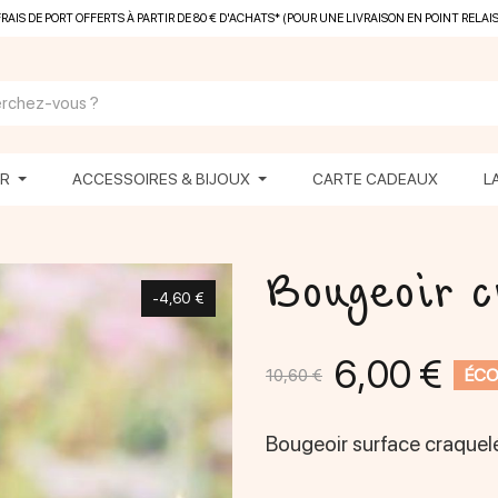
FRAIS DE PORT OFFERTS À PARTIR DE 80 € D'ACHATS* (POUR UNE LIVRAISON EN POINT RELAIS
ER
ACCESSOIRES & BIJOUX
CARTE CADEAUX
L
Bougeoir c
-4,60 €
6,00 €
ÉCO
10,60 €
Bougeoir surface craquel