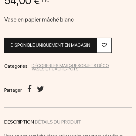
54,00 €
TTC
Vase en papier mâché blanc
DISPONIBLE UNIQUEMENT EN MAGASIN
Categories:
DÉCORER
LES MARQUES
OBJETS DÉCO
VASES ET CACHE-POTS
Partager
DESCRIPTION
DÉTAILS DU PRODUIT
Vase en papier mâché blanc, utiliser uniquement pour des fleurs