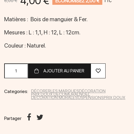
4,00 €
ÉCONOMISEZ 2,00 €
6,00 €
TTC
Matières : Bois de manguier & Fer.
Mesures : L : 1,1, H : 12, L : 12cm.
Couleur : Naturel.
AJOUTER AU PANIER
Categories:
DÉCORER
LES MARQUES
DÉCORATION
PRIX DOUX DÉCO
MURAL
NOËL
DÉCORATION MURALE
SUSPENSIONS
PRIX DOUX
Partager