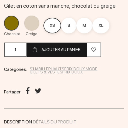
Gilet en coton sans manche, chocolat ou greige
Greige
Chocolat
XS
S
M
XL
Chocolat
Greige
AJOUTER AU PANIER
Categories:
S'HABILLER
HAUTS
PRIX DOUX MODE
GILETS & VESTES
PRIX DOUX
Partager
DESCRIPTION
DÉTAILS DU PRODUIT