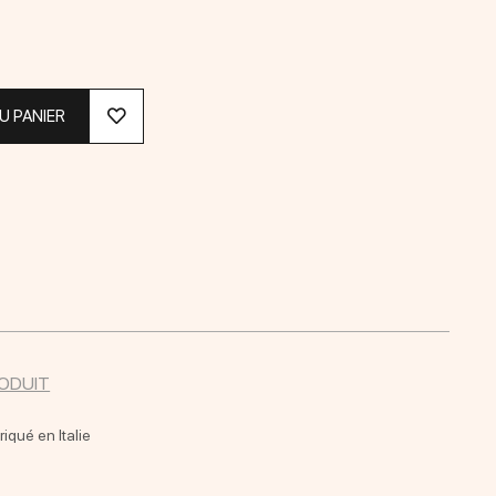
U PANIER
RODUIT
riqué en Italie