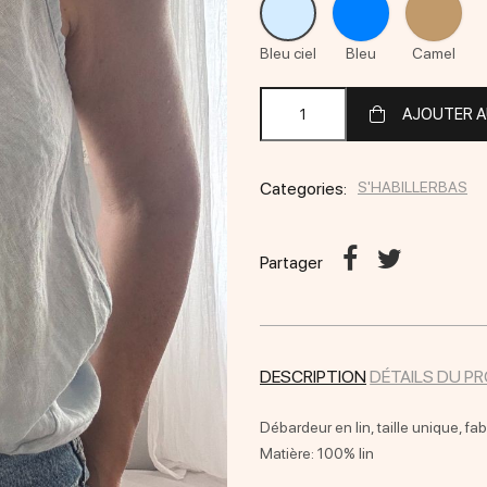
ciel
Bleu ciel
Bleu
Camel
AJOUTER A
Categories:
S'HABILLER
BAS
Partager
DESCRIPTION
DÉTAILS DU P
Débardeur en lin, taille unique, fab
Matière: 100% lin