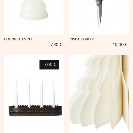
BOUGIE BLANCHE
CISEAUX NOIR
Prix
Prix
7,30 €
10,00 €
-7,00 €