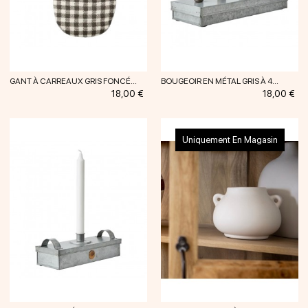
GANT À CARREAUX GRIS FONCÉ...
BOUGEOIR EN MÉTAL GRIS À 4...
Prix
Prix
18,00 €
18,00 €
Uniquement En Magasin