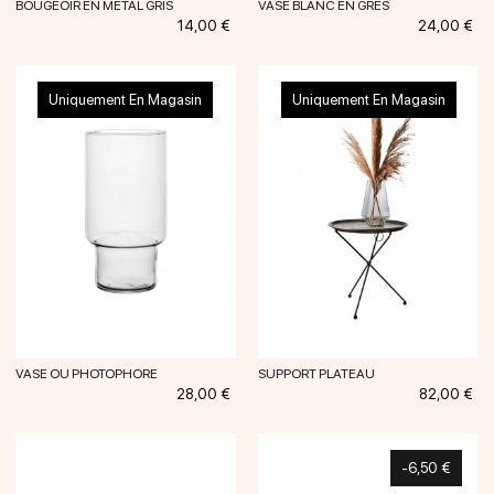
BOUGEOIR EN MÉTAL GRIS
VASE BLANC EN GRÈS
Prix
Prix
14,00 €
24,00 €
Uniquement En Magasin
Uniquement En Magasin
VASE OU PHOTOPHORE
SUPPORT PLATEAU
Prix
Prix
28,00 €
82,00 €
-6,50 €