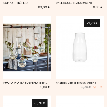
SUPPORT TRÉPIED
VASE BOULE TRANSPARENT
Prix
Prix
69,00 €
6,60 €
-3,70 €
PHOTOPHORE À SUSPENDRE EN...
VASE EN VERRE TRANSPARENT
Prix
Prix
Prix
9,50 €
8,70 €
5,00 €
habituel
-3,70 €