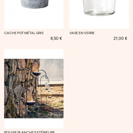
CACHE POT MÉTAL GRIS
VASE EN VERRE
Prix
Prix
8,50 €
21,00 €
BOUGIE BLANCHE EXTÉRIEURE