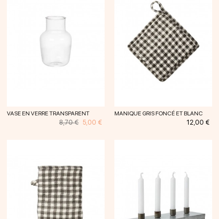
VASE EN VERRE TRANSPARENT
MANIQUE GRIS FONCÉ ET BLANC
Prix
Prix
Prix
8,70 €
5,00 €
12,00 €
habituel